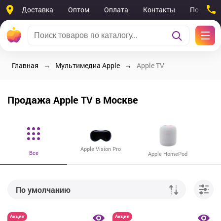
Доставка
Оптом
Оплата
Контакты
Поддерж
Главная
Мультимедиа Apple
Apple TV
Продажа Apple TV в Москве
Apple Vision Pro
Все
Apple HomePod
По умолчанию
От дешевых к дорогим
Акция
Акция