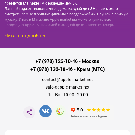
презентовала Apple TV с разрешением 5К.
Данный гаджет - используется дома каждый день! На нем можно
смотреть самые любимые фильмы с поддержкой 4к. Слушай любимую
музыку. У нас в Магазине Apple market вы можете купить всю
продукцию Apple TV по самой выгодной цене в Москве. Теперь
появилась возможность купить Apple Watch 7 Москве на самых
Читать подробнее
выгодныйх условиях , лучшая цена у нас в магазине.
+7 (978) 126-10-46
- Москва
+7 (978) 126-10-46
- Крым (МТС)
contact@apple-market.net
sale@apple-market.net
Пн.-Вс.: 10:00 - 20:00