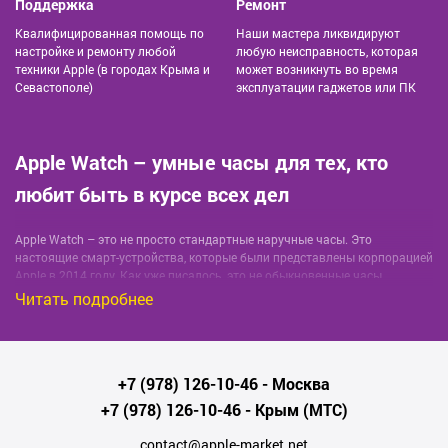
Поддержка
Ремонт
Квалифицированная помощь по
Наши мастера ликвидируют
настройке и ремонту любой
любую неисправность, которая
техники Apple (в городах Крыма и
может возникнуть во время
Севастополе)
эксплуатации гаджетов или ПК
Apple Watch – умные часы для тех, кто
любит быть в курсе всех дел
Apple Watch – это не просто стандартные наручные часы. Это
настоящие смарт-устройства, которые были представлены корпорацией
Apple в 2014 году. Как уже писалось, это не обыкновенные часы,
которые мы надеваем на руку, чтобы знать, сколько времени. Это
Читать подробнее
модный аксессуар, незаменимый во множестве ситуаций. Часы Apple
Watch отслеживают физическую активность, помогают всегда
оставаться на связи с друзьями и имеют множество других, полезных
приложений. Теперь появилась возможность купить Apple Watch 7 в
+7 (978) 126-10-46
- Москва
Москве на самых выгодныйх условиях , лучшая цена у нас в магазине.
+7 (978) 126-10-46
- Крым (МТС)
С помощью этого интересного устройства можно совершать много
интересных действий – он будет с вами не только во время утренней
contact@apple-market.net
пробежки или поездки на работу, но и в магазине, когда вы делаете