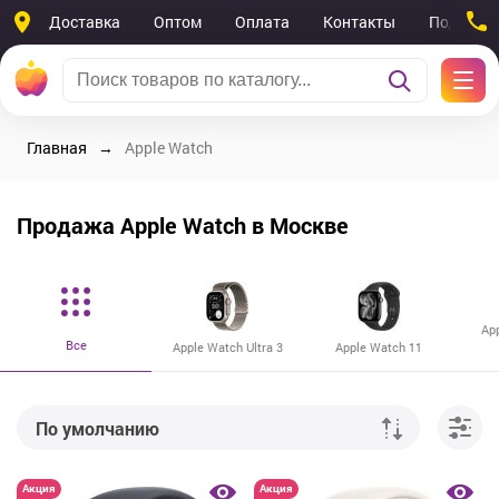
Доставка
Оптом
Оплата
Контакты
Поддерж
Главная
Apple Watch
Продажа Apple Watch в Москве
Ap
Все
Apple Watch Ultra 3
Apple Watch 11
По умолчанию
От дешевых к дорогим
Акция
Акция