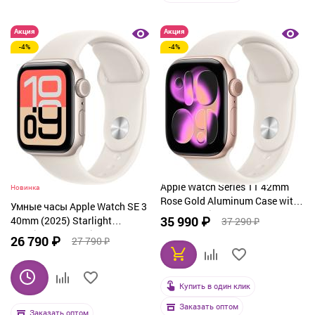
Акция
Акция
-4%
-4%
Apple Watch Series 11 42mm
Новинка
Rose Gold Aluminum Case with
Умные часы Apple Watch SE 3
Sport Starlight
35 990 ₽
40mm (2025) Starlight
37 290 ₽
Aluminum Case with Sport Band
26 790 ₽
27 790 ₽
Light Blush
Купить в один клик
Заказать оптом
Заказать оптом