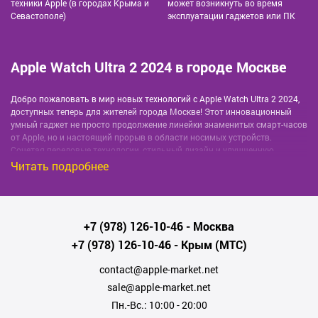
техники Apple (в городах Крыма и
может возникнуть во время
Севастополе)
эксплуатации гаджетов или ПК
Apple Watch Ultra 2 2024 в городе Москве
Добро пожаловать в мир новых технологий с Apple Watch Ultra 2 2024,
доступных теперь для жителей города Москве! Этот инновационный
умный гаджет не просто продолжение линейки знаменитых смарт-часов
от Apple, но и настоящий прорыв в области носимых устройств.
Сочетая передовые технологии, стильный дизайн и улучшенную
функциональность, Apple Watch Ultra 2 2024 станет вашим
Читать подробнее
незаменимым помощником и стильным аксессуаром.
Основные преимущества Apple Watch Ultra
2 2024
+7 (978) 126-10-46
- Москва
+7 (978) 126-10-46
- Крым (МТС)
Расширенные функции отслеживания
contact@apple-market.net
здоровья:
новые сенсоры и технологии позволяют
sale@apple-market.net
ещё точнее отслеживать сердцебиение, уровень
Пн.-Вс.: 10:00 - 20:00
кислорода в крови и показатели ЭКГ.