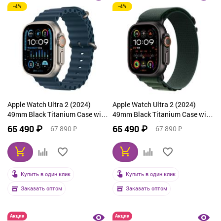
-4%
-4%
От дорогих к дешевым
По рейтингу
По названию
Apple Watch Ultra 2 (2024)
Apple Watch Ultra 2 (2024)
49mm Black Titanium Case with
49mm Black Titanium Case with
Black Ocean Band
Dark Green Alpine Loop Large
65 490 ₽
65 490 ₽
67 890 ₽
67 890 ₽
Купить в один клик
Купить в один клик
Заказать оптом
Заказать оптом
Акция
Акция