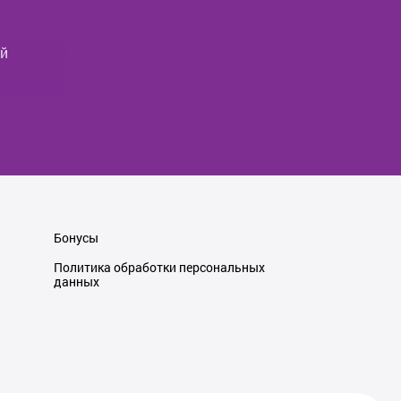
ый
енный -
Phone 14
 наша
Бонусы
Политика обработки персональных
данных
делей.
чем