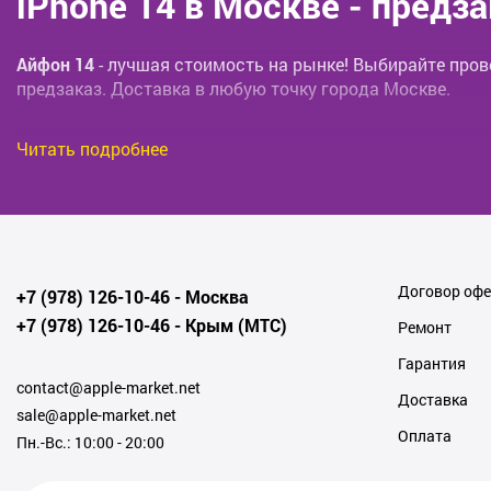
iPhone 14 в Москве
- предза
Айфон 14
- лучшая стоимость на рынке! Выбирайте про
предзаказ. Доставка в любую точку города Москве.
Читать подробнее
Айфон 14
- универсальный гаджет, который может испол
быстрая работа и плавный интерфейс точно помогут в ре
по предзаказу, стоит обратиться на наш сайт. Мы предл
команда позаботиться о том, чтобы вам доставили дева
Договор оф
+7 (978) 126-10-46
- Москва
+7 (978) 126-10-46
- Крым (МТС)
Ремонт
iPhone 14 - цена
, которая подт
Гарантия
contact@apple-market.net
Доставка
sale@apple-market.net
Оплата
Пн.-Вс.: 10:00 - 20:00
Многие поклонники бренда Эпл знают, что каждый нов
Сложно спорить с красивым дизайном и лаконичным инт