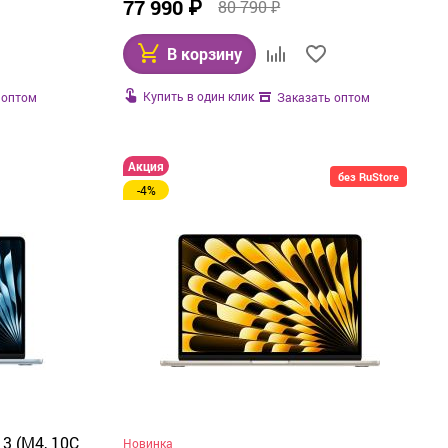
4
(MU9D3)
77 990 ₽
80 790 ₽
В корзину
Купить в один клик
 оптом
Заказать оптом
Акция
без RuStore
-4%
13 (M4, 10C
Новинка