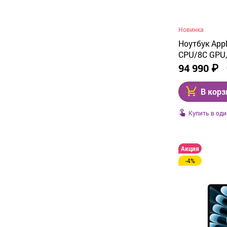
Новинка
Ноутбук Appl
CPU/8C GPU, 
Midnight (M
94 990 ₽
В корз
Купить в оди
Акция
-4%