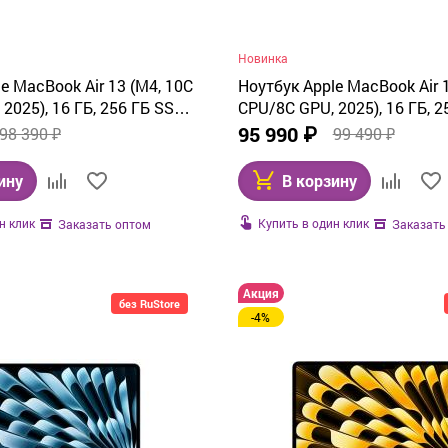
Новинка
e MacBook Air 13 (M4, 10C
Ноутбук Apple MacBook Air 
2025), 16 ГБ, 256 ГБ SSD,
CPU/8C GPU, 2025), 16 ГБ, 2
W123)
Silver (MW0W3)
95 990 ₽
98 390 ₽
99 490 ₽
ину
В корзину
н клик
Купить в один клик
Заказать оптом
Заказать
Акция
без RuStore
-4%