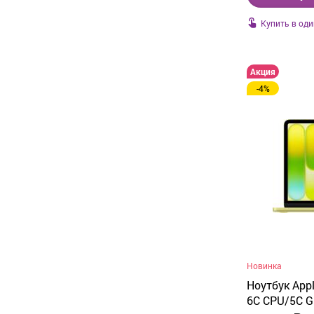
Купить в оди
Акция
-4%
Новинка
Ноутбук Appl
6C CPU/5C GP