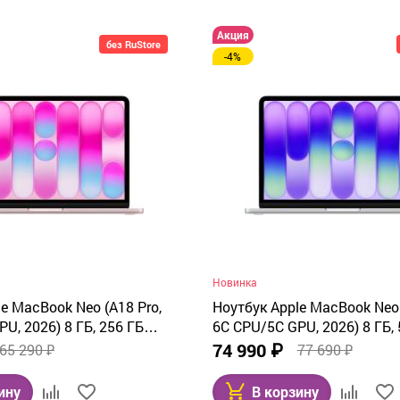
Акция
без RuStore
-4%
Новинка
e MacBook Neo (A18 Pro,
Ноутбук Apple MacBook Neo 
U, 2026) 8 ГБ, 256 ГБ
6C CPU/5C GPU, 2026) 8 ГБ, 
(розовый) MHFH4
SSD, Silver (серебристый) 
74 990 ₽
65 290 ₽
77 690 ₽
ину
В корзину