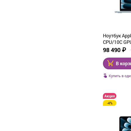
Ноутбук Appl
CPU/10C GPU,
Sky Blue (MC
98 490 ₽
В корз
Купить в оди
Акция
-4%