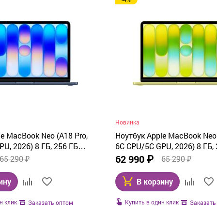
Новинка
e MacBook Neo (A18 Pro,
Ноутбук Apple MacBook Neo 
U, 2026) 8 ГБ, 256 ГБ
6C CPU/5C GPU, 2026) 8 ГБ, 
(синий) MHFF4
SSD, Citrus (желтый) MHFD4
62 990 ₽
65 290 ₽
65 290 ₽
ину
В корзину
н клик
Купить в один клик
Заказать оптом
Заказать