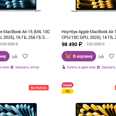
e MacBook Air 15 (M4, 10C
Ноутбук Apple MacBook Air 
 2025), 16 ГБ, 256 ГБ SSD,
CPU/10C GPU, 2025), 16 ГБ, 
7A4)
Starlight (MW1J3)
98 490 ₽
102 090 ₽
102 090 ₽
ину
В корзину
н клик
Купить в один клик
Заказать оптом
Заказать
Акция
без RuStore
-4%