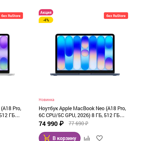
Акция
без RuStore
без RuStore
-4%
Новинка
(A18 Pro,
Ноутбук Apple MacBook Neo (A18 Pro,
512 ГБ
6C CPU/5C GPU, 2026) 8 ГБ, 512 ГБ
MHFC4
SSD, Indigo (синий) MHFG4
74 990 ₽
77 690 ₽
В корзину