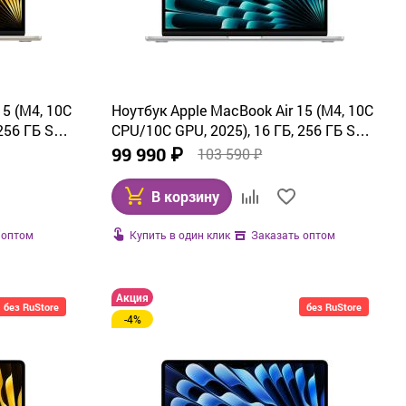
15 (M4, 10C
Ноутбук Apple MacBook Air 15 (M4, 10C
256 ГБ SSD,
CPU/10C GPU, 2025), 16 ГБ, 256 ГБ SSD,
Silver (MW1G3)
99 990 ₽
103 590 ₽
В корзину
Купить в один клик
 оптом
Заказать оптом
Акция
без RuStore
без RuStore
-4%