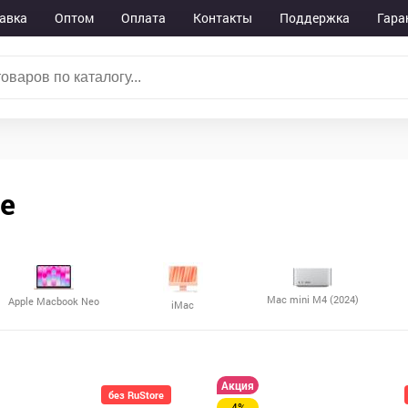
авка
Оптом
Оплата
Контакты
Поддержка
Гара
е
Mac mini M4 (2024)
Apple Macbook Neo
iMac
Акция
без RuStore
-4%