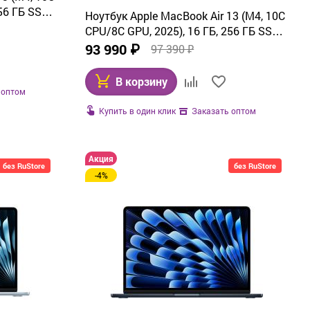
56 ГБ SSD,
Ноутбук Apple MacBook Air 13 (M4, 10C
CPU/8C GPU, 2025), 16 ГБ, 256 ГБ SSD,
Starlight (MW0Y3)
93 990 ₽
97 390 ₽
В корзину
 оптом
Купить в один клик
Заказать оптом
Акция
без RuStore
без RuStore
-4%