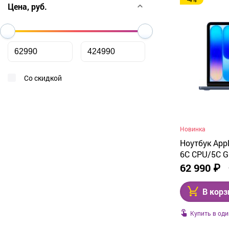
От дешевых к дорогим
Цена, руб.
От дорогих к дешевым
По рейтингу
По названию
Со скидкой
Новинка
Ноутбук Appl
6C CPU/5C GP
SSD, Indigo 
62 990 ₽
В корз
Купить в оди