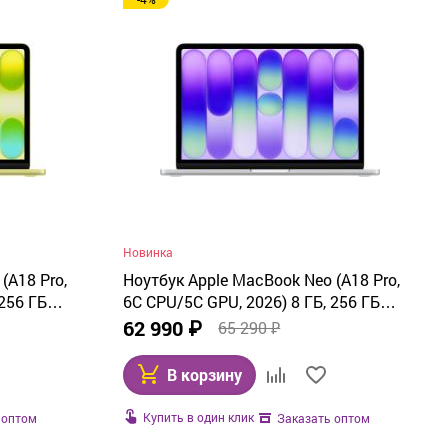
Новинка
(A18 Pro,
Ноутбук Apple MacBook Neo (A18 Pro,
256 ГБ
6C CPU/5C GPU, 2026) 8 ГБ, 256 ГБ
SSD, Silver (серебристый) MHFA4
62 990 ₽
65 290 ₽
В корзину
Купить в один клик
 оптом
Заказать оптом