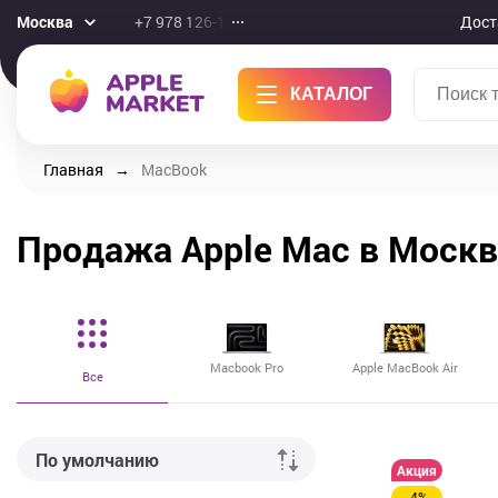
Москва
+7 978 126-10-46
Дост
КАТАЛОГ
Главная
MacBook
Продажа Apple Mac в Москв
Macbook Pro
Apple MacBook Air
Все
По умолчанию
Акция
-4%