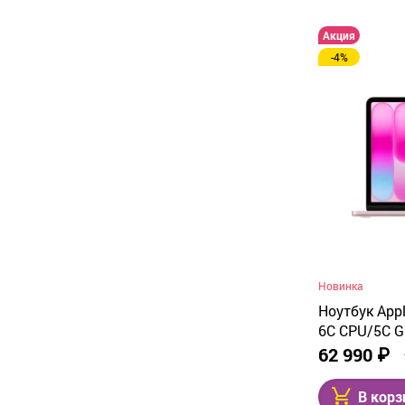
Акция
-4%
Новинка
Ноутбук Appl
6C CPU/5C GP
SSD, Blush 
62 990 ₽
В корз