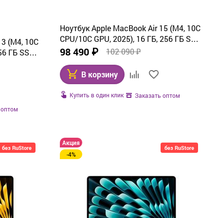
Ноутбук Apple MacBook Air 15 (M4, 10C
CPU/10C GPU, 2025), 16 ГБ, 256 ГБ SSD,
13 (M4, 10C
Midnight (MW1L3)
98 490 ₽
102 090 ₽
56 ГБ SSD,
В корзину
Купить в один клик
Заказать оптом
 оптом
Акция
без RuStore
без RuStore
-4%