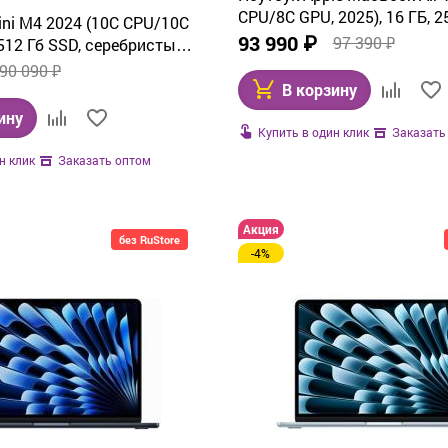
CPU/8C GPU, 2025), 16 ГБ, 2
ini M4 2024 (10C CPU/10C
Sky Blue (MC6T4)
93 990 ₽
97 390 ₽
 512 Гб SSD, серебристый
90 090 ₽
В корзину
ину
Купить в один клик
Заказать
н клик
Заказать оптом
Акция
без RuStore
-4%