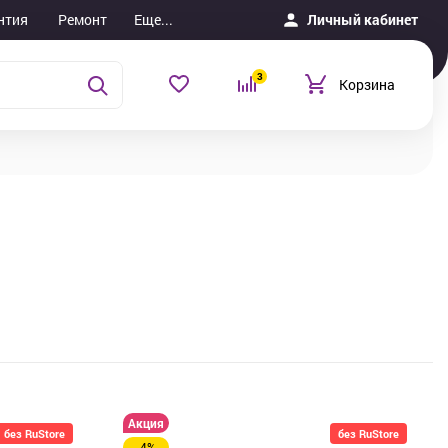
нтия
Ремонт
Еще...
Личный кабинет
3
Корзина
Акция
без RuStore
без RuStore
-4%