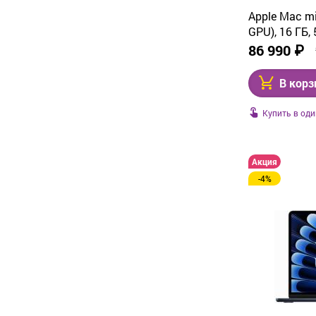
Apple Mac m
GPU), 16 ГБ,
(MU9E3)
86 990 ₽
В корз
Купить в оди
Акция
-4%