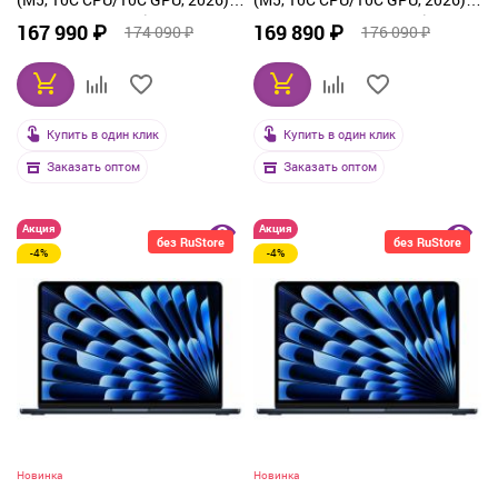
32 ГБ, 1 ТБ SSD, Silver
32 ГБ, 512 ГБ SSD, Starlight
167 990 ₽
169 890 ₽
174 090 ₽
176 090 ₽
(Z1L1000K4)
(Z1L30013A)
Купить в один клик
Купить в один клик
Заказать оптом
Заказать оптом
Акция
Акция
без RuStore
без RuStore
-4%
-4%
Новинка
Новинка