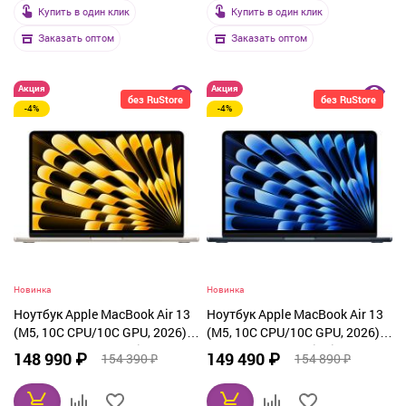
Купить в один клик
Купить в один клик
Заказать оптом
Заказать оптом
Акция
Акция
без RuStore
без RuStore
-4%
-4%
Новинка
Новинка
Ноутбук Apple MacBook Air 13
Ноутбук Apple MacBook Air 13
(M5, 10C CPU/10C GPU, 2026),
(M5, 10C CPU/10C GPU, 2026),
24 ГБ, 1 ТБ SSD, Starlight
24 ГБ, 1 ТБ SSD, Midnight
148 990 ₽
149 490 ₽
154 390 ₽
154 890 ₽
(MDHD4)
(MDHG4)