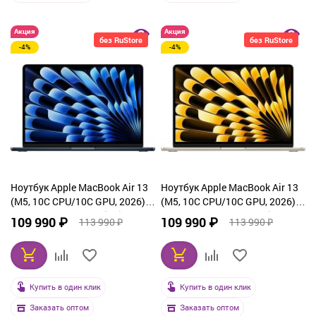
Акция
Акция
без RuStore
без RuStore
-4%
-4%
Ноутбук Apple MacBook Air 13
Ноутбук Apple MacBook Air 13
(M5, 10C CPU/10C GPU, 2026),
(M5, 10C CPU/10C GPU, 2026),
16 ГБ, 512 ГБ SSD, Midnight
16 ГБ, 512 ГБ SSD, Starlight
109 990 ₽
109 990 ₽
113 990 ₽
113 990 ₽
(MDHE4)
(MDHA4)
Купить в один клик
Купить в один клик
Заказать оптом
Заказать оптом