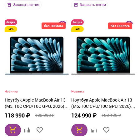
Заказать оптом
Заказать оптом
Акция
Акция
без RuStore
без RuStore
-4%
-4%
Новинка
Новинка
Ноутбук Apple MacBook Air 13
Ноутбук Apple MacBook Air 13
(M5, 10C CPU/10C GPU, 2026),
(M5, 10C CPU/10C GPU, 2026),
16 ГБ, 1 ТБ SSD, Sky Blue
16 ГБ, 1 ТБ SSD, Silver (MDH84)
118 990 ₽
124 990 ₽
123 290 ₽
129 490 ₽
(MDHJ4)