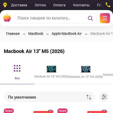
Доставка
Оптом
Оплата
Контакты
Поддерж
Главная
MacBook
Apple MacBook Air
Macbook Air 1
Macbook Air 13" M5 (2026)
Macbook
Macbook Air 15" M5 (2026)
Macbook Air 13" M5 (2026)
Все
По умолчанию
От дешевых к дорогим
Акция
Акция