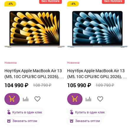
без RuStore
без RuStore
-4%
-4%
От дорогих к дешевым
По рейтингу
По названию
Новинка
Новинка
Ноутбук Apple MacBook Air 13
Ноутбук Apple MacBook Air 13
(M5, 10C CPU/8C GPU, 2026), 16
(M5, 10C CPU/8C GPU, 2026), 16
ГБ, 512 ГБ SSD, Starlight
ГБ, 512 ГБ SSD, Sky Blue
104 990 ₽
105 990 ₽
108 790 ₽
109 790 ₽
(MDHA4)
(MDHH4)
Купить в один клик
Купить в один клик
Заказать оптом
Заказать оптом