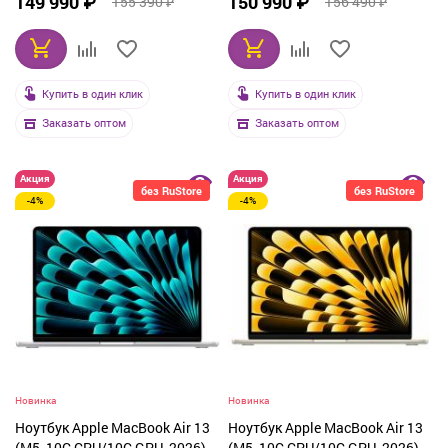
149 990 ₽
150 990 ₽
155 390 ₽
156 490 ₽
(Z1L9000ZT)
(MDHK4)
Купить в один клик
Купить в один клик
Заказать оптом
Заказать оптом
Акция
Акция
без RuStore
без RuStore
-4%
-4%
Новинка
Новинка
Ноутбук Apple MacBook Air 13
Ноутбук Apple MacBook Air 13
(M5, 10C CPU/10C GPU, 2026),
(M5, 10C CPU/10C GPU, 2026),