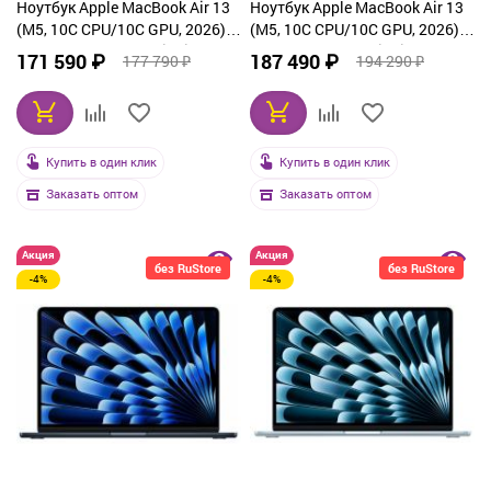
Ноутбук Apple MacBook Air 13
Ноутбук Apple MacBook Air 13
(M5, 10C CPU/10C GPU, 2026),
(M5, 10C CPU/10C GPU, 2026),
32 ГБ, 512 ГБ SSD, Midnight
32 ГБ, 1 ТБ SSD, Midnight
171 590 ₽
187 490 ₽
177 790 ₽
194 290 ₽
(Z1L60010U)
(Z1L8000QC)
Купить в один клик
Купить в один клик
Заказать оптом
Заказать оптом
Акция
Акция
без RuStore
без RuStore
-4%
-4%