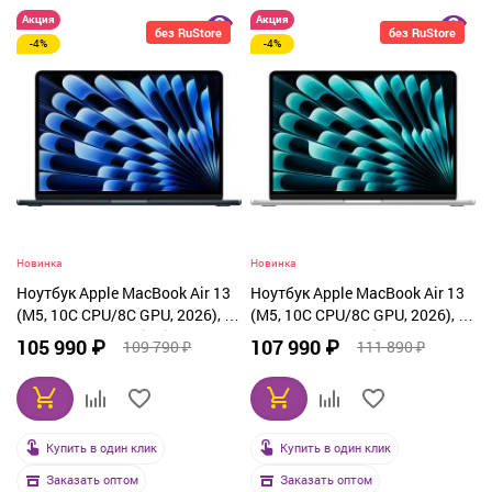
Акция
Акция
без RuStore
без RuStore
-4%
-4%
Новинка
Новинка
Ноутбук Apple MacBook Air 13
Ноутбук Apple MacBook Air 13
(M5, 10C CPU/8C GPU, 2026), 16
(M5, 10C CPU/8C GPU, 2026), 16
ГБ, 512 ГБ SSD, Midnight
ГБ, 512 ГБ SSD, Silver (MDH74)
105 990 ₽
107 990 ₽
109 790 ₽
111 890 ₽
(MDHE4)
Купить в один клик
Купить в один клик
Заказать оптом
Заказать оптом