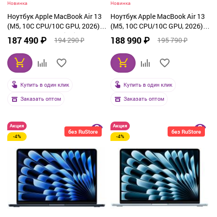
Новинка
Новинка
Ноутбук Apple MacBook Air 13
Ноутбук Apple MacBook Air 13
(M5, 10C CPU/10C GPU, 2026),
(M5, 10C CPU/10C GPU, 2026),
32 ГБ, 1 ТБ SSD, Midnight
32 ГБ, 1 ТБ SSD, Sky Blue
187 490 ₽
188 990 ₽
194 290 ₽
195 790 ₽
(Z1L7000K4)
(Z1LA000K4)
Купить в один клик
Купить в один клик
Заказать оптом
Заказать оптом
Акция
Акция
без RuStore
без RuStore
-4%
-4%