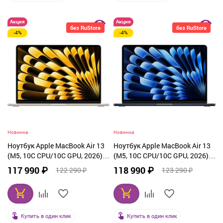
Акция
Акция
без RuStore
без RuStore
-4%
-4%
Новинка
Новинка
Ноутбук Apple MacBook Air 13
Ноутбук Apple MacBook Air 13
(M5, 10C CPU/10C GPU, 2026),
(M5, 10C CPU/10C GPU, 2026),
16 ГБ, 1 ТБ SSD, Starlight
16 ГБ, 1 ТБ SSD, Midnight
117 990 ₽
118 990 ₽
122 290 ₽
123 290 ₽
(MDHC4)
(MDHF4)
Купить в один клик
Купить в один клик