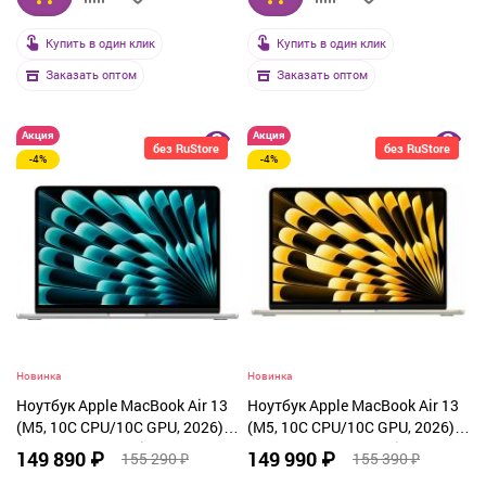
Купить в один клик
Купить в один клик
Заказать оптом
Заказать оптом
Акция
Акция
без RuStore
без RuStore
-4%
-4%
Новинка
Новинка
Ноутбук Apple MacBook Air 13
Ноутбук Apple MacBook Air 13
(M5, 10C CPU/10C GPU, 2026),
(M5, 10C CPU/10C GPU, 2026),
24 ГБ, 1 ТБ SSD, Silver (MDH94)
32 ГБ, 1 ТБ SSD, Starlight
149 890 ₽
149 990 ₽
155 290 ₽
155 390 ₽
(Z1L4000K4)