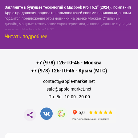
Загляните в будущее технологий с Macbook Pro 16.2'' (2024).
Компания
Apple продолжает радовать пользователей своими новинками, а нами
гордится предложение этой новинки на рынке Москве. Стильный
дизайн, мощные технические характеристики, инновационные функции
– все это Macbook Pro 16.2''.
Читать подробнее
Этот ноутбук имеет современный дисплей на 16.2 дюйма с технологией
MiniLED, изысканный тонкий корпус и потрясающую
производительность, которая позволяет выполнять любые задачи
быстро и эффективно. Он идеально подходит как для
профессиональных дизайнеров и монтажеров, так и для студентов или
+7 (978) 126-10-46
- Москва
бизнесменов.
+7 (978) 126-10-46
- Крым (МТС)
Купите Macbook Pro 16.2'' (2024) в Москве и ощутите полное погружение
в цифровой мир Apple!
contact@apple-market.net
Для заказа или получения более подробной информации, пожалуйста,
sale@apple-market.net
свяжитесь с нами по номеру
+7 (978)126 10 46
.
Пн.-Вс.: 10:00 - 20:00