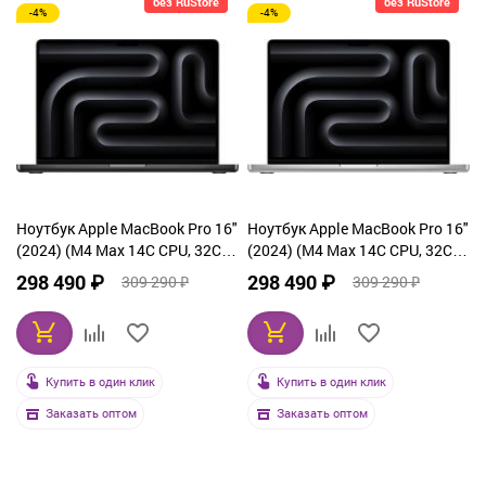
без RuStore
без RuStore
-4%
-4%
Ноутбук Apple MacBook Pro 16"
Ноутбук Apple MacBook Pro 16"
(2024) (M4 Max 14C CPU, 32C
(2024) (M4 Max 14C CPU, 32C
GPU) 36 ГБ, 1 Тб SSD, чёрный
GPU) 36 ГБ, 1 Тб SSD,
298 490 ₽
298 490 ₽
309 290 ₽
309 290 ₽
космос (MX303)
серебристый (MX2V3)
Купить в один клик
Купить в один клик
Заказать оптом
Заказать оптом