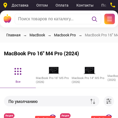
Доставка
Оптом
Оплата
Контакты
Поддерж
Главная
MacBook
Macbook Pro
MacBook Pro 16" M4
MacBook Pro 16" M4 Pro (2024)
MacBoo
MacBook Pro 16" M5 Pro
Macbook Pro 14" M5 Pro
(2025)
Все
(2026)
(2026)
По умолчанию
От дешевых к дорогим
Акция
Акция