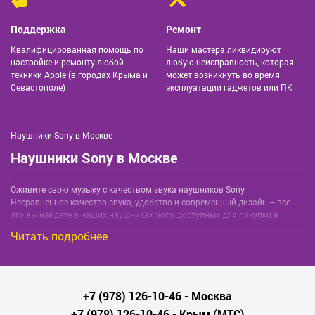
Поддержка
Ремонт
Квалифицированная помощь по
Наши мастера ликвидируют
настройке и ремонту любой
любую неисправность, которая
техники Apple (в городах Крыма и
может возникнуть во время
Севастополе)
эксплуатации гаджетов или ПК
Наушники Sony в Москве
Наушники Sony в Москве
Оживите свою музыку с качеством звука наушников Sony.
Несравненное качество звука, удобство и современный дизайн – все
это вы найдете в наших наушниках Sony, доступных для покупки в
городе Москве. Наш магазин предлагает широкий выбор моделей
Читать подробнее
наушников от ведущего мирового производителя Sony.
Большой выбор наушников Sony в Москве
+7 (978) 126-10-46
- Москва
На нашем сайте представлены как полноразмерные наушники Sony для
профессиональных звукорежиссеров, так и компактные варианты для
+7 (978) 126-10-46
- Крым (МТС)