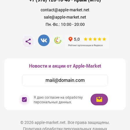
повседневного использования. Вас впечатлит их чистое, масштабное
звучание, широкая сцена и детальная детализация. Беспроводные
contact@apple-market.net
модели предлагают вам свободу движения, благодаря долгому
sale@apple-market.net
времени работы от аккумулятора.
Пн.-Вс.: 10:00 - 20:00
Причины купить наушники Sony в Москве
Высокое качество звука.
Надежность и долговечность.
Новости и акции от Apple-Market
Современный дизайн.
Удобство использования.
Разнообразие моделей на любой вкус и бюджет.
Я даю согласие на обработку
персональных данных.
Позвольте себе ощутить всю глубину и богатство звука с наушниками
Sony.
Обратная связь
© 2026
apple-market.net. Все права защищены.
Если у вас есть вопросы или нужна дополнительная информация о
Политика обработки персональных данных