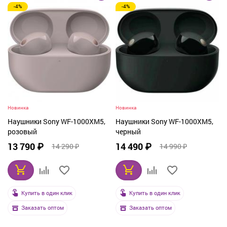
-4%
-4%
От дорогих к дешевым
По рейтингу
По названию
Новинка
Новинка
Наушники Sony WF-1000XM5,
Наушники Sony WF-1000XM5,
розовый
черный
13 790 ₽
14 490 ₽
14 290 ₽
14 990 ₽
Купить в один клик
Купить в один клик
Заказать оптом
Заказать оптом