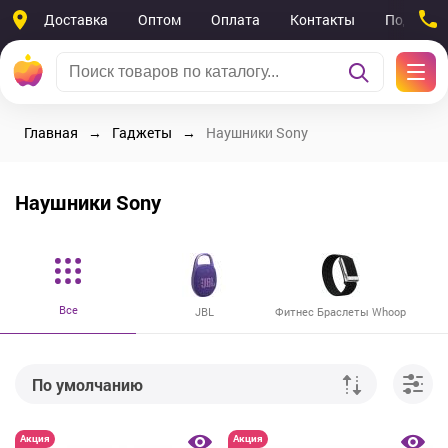
Доставка
Оптом
Оплата
Контакты
Поддерж
Главная
Гаджеты
Наушники Sony
Наушники Sony
Все
JBL
Фитнес Браслеты Whoop
По умолчанию
От дешевых к дорогим
Акция
Акция