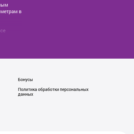
пным
аметрам в
Все
 напрямую
качеству.
пользуя
пчастей и
Бонусы
иниться к
 сайта.
Политика обработки персональных
данных
а рады