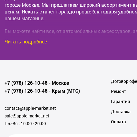
городе Москве. Мы предлагаем широкий ассортимент ав
ценам. Искать станет гораздо проще благодаря удобном
нашем магазине.
Вы можете найти все, от автомобильных аксессуаров, а
продукты, которые мы продаём, надежны, долговечны 
Читать подробнее
с производителями и поставщиками, поэтому можем пр
Кроме того, наша команда профессионалов всегда гото
наш сайт, вы сэкономите не только своё время и деньги
аксессуаров в Москве.
Договор оф
+7 (978) 126-10-46
- Москва
Мы ценим каждого клиента и стремимся предоставить в
числу наших довольных клиентов: выбирайте нужные то
+7 (978) 126-10-46
- Крым (МТС)
Ремонт
Заказывайте автозапчасти в Москве с доставкой на дом
Гарантия
contact@apple-market.net
Если у вас есть вопросы или если вы хотите получить 
Доставка
sale@apple-market.net
обращаться к нам. Мы ждем ваших звонков и заявок. К
Оплата
помочь вам!
Пн.-Вс.: 10:00 - 20:00