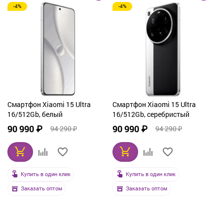
-4%
-4%
От дорогих к дешевым
По рейтингу
По названию
Смартфон Xiaomi 15 Ultra
Смартфон Xiaomi 15 Ultra
16/512Gb, белый
16/512Gb, серебристый
90 990 ₽
90 990 ₽
94 290 ₽
94 290 ₽
Купить в один клик
Купить в один клик
Заказать оптом
Заказать оптом