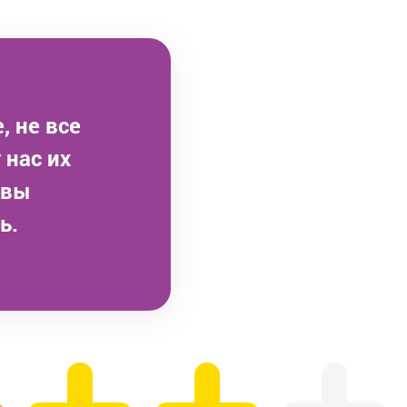
, не все
 нас их
овы
ь.